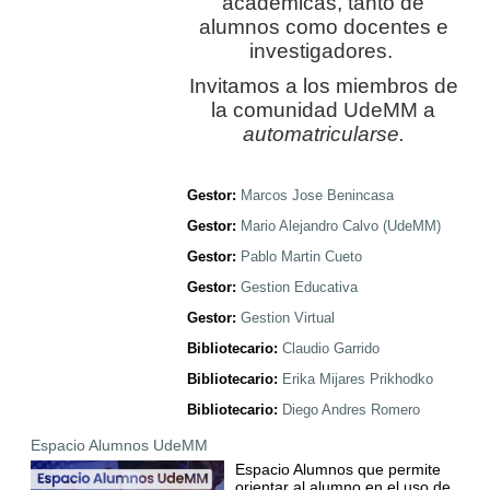
académicas, tanto de
alumnos como docentes e
investigadores.
Invitamos a los miembros de
la comunidad UdeMM a
automatricularse.
Gestor:
Marcos Jose Benincasa
Gestor:
Mario Alejandro Calvo (UdeMM)
Gestor:
Pablo Martin Cueto
Gestor:
Gestion Educativa
Gestor:
Gestion Virtual
Bibliotecario:
Claudio Garrido
Bibliotecario:
Erika Mijares Prikhodko
Bibliotecario:
Diego Andres Romero
Espacio Alumnos UdeMM
Espacio Alumnos que permite
orientar al alumno en el uso de