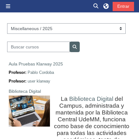
Salta al contenido principal
Selector de búsque
Entrar
Panel lateral
Categorías
Buscar cursos
Buscar cursos
Aula Pruebas Klarway 2025
Profesor:
Pablo Cordoba
Profesor:
user klarway
Biblioteca Digital
La
Biblioteca Digital
del
Campus, administrada y
mantenida por la Biblioteca
Central UdeMM, funciona
como base de conocimiento
para todas las actividades